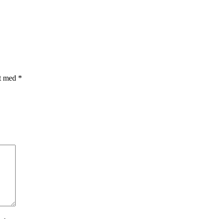
et med
*