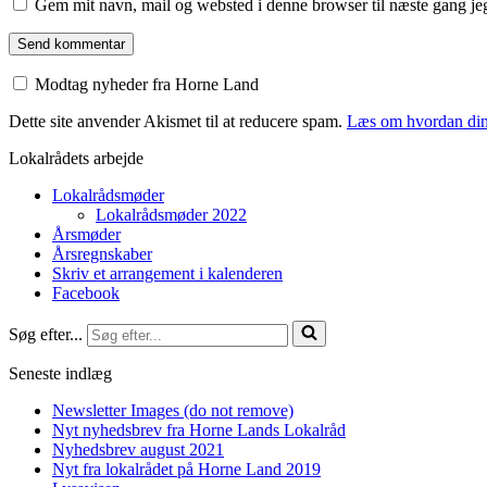
Gem mit navn, mail og websted i denne browser til næste gang j
Modtag nyheder fra Horne Land
Dette site anvender Akismet til at reducere spam.
Læs om hvordan din
Lokalrådets arbejde
Lokalrådsmøder
Lokalrådsmøder 2022
Årsmøder
Årsregnskaber
Skriv et arrangement i kalenderen
Facebook
Søg efter...
Seneste indlæg
Newsletter Images (do not remove)
Nyt nyhedsbrev fra Horne Lands Lokalråd
Nyhedsbrev august 2021
Nyt fra lokalrådet på Horne Land 2019