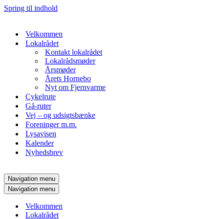
Spring til indhold
Velkommen
Lokalrådet
Kontakt lokalrådet
Lokalrådsmøder
Årsmøder
Årets Hornebo
Nyt om Fjernvarme
Cykelrute
Gå-ruter
Vej – og udsigtsbænke
Foreninger m.m.
Lysavisen
Kalender
Nyhedsbrev
Navigation menu
Navigation menu
Velkommen
Lokalrådet