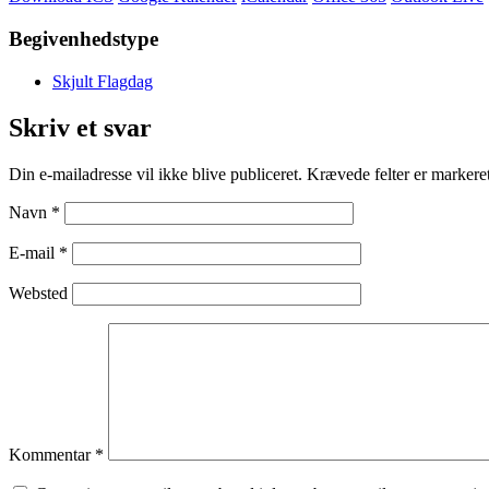
Begivenhedstype
Skjult Flagdag
Skriv et svar
Din e-mailadresse vil ikke blive publiceret.
Krævede felter er marker
Navn
*
E-mail
*
Websted
Kommentar
*