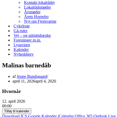
Kontakt lokalrådet
Lokalrådsmøder
Årsmøder
Årets Hornebo
Nyt om Fjernvarme
Cykelrute
Gå-ruter
Vej – og udsigtsbænke
Foreninger m.m.
Lysavisen
Kalender
Nyhedsbrev
Malinas barnedåb
af
Jeppe Bundsgaard
april 11, 2026
april 4, 2026
Hvornår
12. april 2026
00:00
Tilføj til kalender
Download ICS
Google Kalender
iCalendar
Office 365
Outlook Live