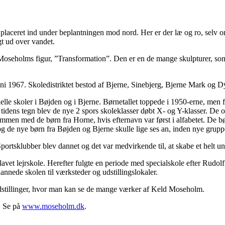
r placeret ind under beplantningen mod nord. Her er der læ og ro, selv 
gt ud over vandet.
ld Moseholms figur, ”Transformation”. Den er en de mange skulpturer, s
ni 1967. Skoledistriktet bestod af Bjerne, Sinebjerg, Bjerne Mark og Dyr
lle skoler i Bøjden og i Bjerne. Børnetallet toppede i 1950-erne, men f
i tidens tegn blev de nye 2 spors skoleklasser døbt X- og Y-klasser. De o
men med de børn fra Horne, hvis efternavn var først i alfabetet. De børn
de nye børn fra Bøjden og Bjerne skulle lige ses an, inden nye grupp
 Sportsklubber blev dannet og det var medvirkende til, at skabe et hel
lavet lejrskole. Herefter fulgte en periode med specialskole efter Rudo
nede skolen til værksteder og udstillingslokaler.
stillinger, hvor man kan se de mange værker af Keld Moseholm.
. Se på
www.moseholm.dk
.