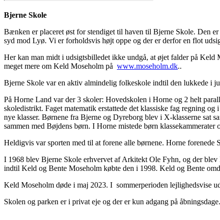
Bjerne Skole
Bænken er placeret øst for stendiget til haven til Bjerne Skole. Den e
syd mod Lyø. Vi er forholdsvis højt oppe og der er derfor en flot udsi
Her kan man midt i udsigtsbilledet ikke undgå, at øjet falder på Ke
meget mere om Keld Moseholm på
www.moseholm.dk
..
Bjerne Skole var en aktiv almindelig folkeskole indtil den lukkede i ju
På Horne Land var der 3 skoler: Hovedskolen i Horne og 2 helt paralle
skoledistrikt. Faget matematik erstattede det klassiske fag regning og 
nye klasser. Børnene fra Bjerne og Dyreborg blev i X-klasserne sat sam
sammen med Bøjdens børn. I Horne mistede børn klassekammerater og 
Heldigvis var sporten med til at forene alle børnene. Horne forenede
I 1968 blev Bjerne Skole erhvervet af Arkitekt Ole Fyhn, og der blev 
indtil Keld og Bente Moseholm købte den i 1998. Keld og Bente omdan
Keld Moseholm døde i maj 2023. I sommerperioden lejlighedsvise ud
Skolen og parken er i privat eje og der er kun adgang på åbningsdage