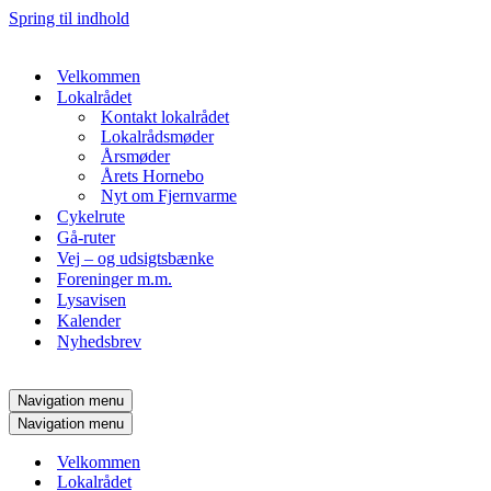
Spring til indhold
Velkommen
Lokalrådet
Kontakt lokalrådet
Lokalrådsmøder
Årsmøder
Årets Hornebo
Nyt om Fjernvarme
Cykelrute
Gå-ruter
Vej – og udsigtsbænke
Foreninger m.m.
Lysavisen
Kalender
Nyhedsbrev
Navigation menu
Navigation menu
Velkommen
Lokalrådet