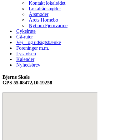
Kontakt lokalrådet
Lokalrådsmøder
Årsmøder
Årets Hornebo
Nyt om Fjernvarme
Cykelrute
Gå-ruter
Vej – og udsigtsbænke
Foreninger m.m.
Lysavisen
Kalender
Nyhedsbrev
Bjerne Skole
GPS 55.08472,10.19258