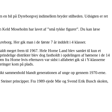
om en bil på Dyreborgvej indimellem bryder stilheden. Udsigten er ret
om Keld Moseholm har lavet af ”små tykke figurer”. Du kan læse
eborg. Her gik man i de første 7 år inddelt i 4 klasser.
aldt meget frem til 1967. Hele Horne Land blev samlet til kun et
prindelige distrikter blev dog fastholdt i opdelingen af børnene i de 14
 fra Horne hvis efternavn var sidst i alfabetet gik så i Y-klasserne
eringer kom på plads.
t unikt sammenhold blandt generationen af unge op gennem 1970-erne.
lf Steiner principper. Fra 1989 ejede Mie og Svend Erik Busch skolen,