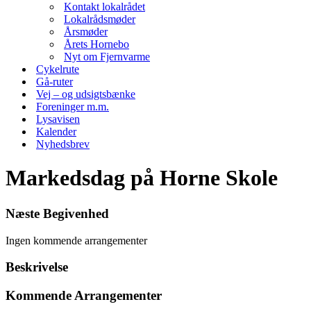
Kontakt lokalrådet
Lokalrådsmøder
Årsmøder
Årets Hornebo
Nyt om Fjernvarme
Cykelrute
Gå-ruter
Vej – og udsigtsbænke
Foreninger m.m.
Lysavisen
Kalender
Nyhedsbrev
Markedsdag på Horne Skole
Næste Begivenhed
Ingen kommende arrangementer
Beskrivelse
Kommende Arrangementer