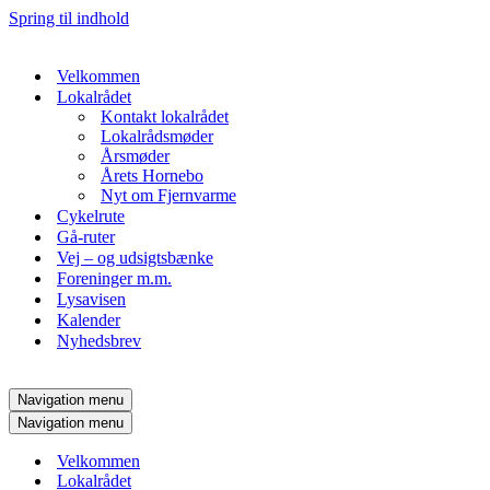
Spring til indhold
Velkommen
Lokalrådet
Kontakt lokalrådet
Lokalrådsmøder
Årsmøder
Årets Hornebo
Nyt om Fjernvarme
Cykelrute
Gå-ruter
Vej – og udsigtsbænke
Foreninger m.m.
Lysavisen
Kalender
Nyhedsbrev
Navigation menu
Navigation menu
Velkommen
Lokalrådet