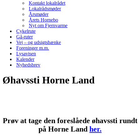
Kontakt lokalrådet
Lokalrådsmøder
Årsmøder
Årets Hornebo
Nyt om Fjernvarme
Cykelrute
Gå-ruter
Vej – og udsigtsbænke
Foreninger m.m.
Lysavisen
Kalender
Nyhedsbrev
Øhavssti Horne Land
Prøv at tage den foreslåede øhavssti rundt
på Horne Land
her.