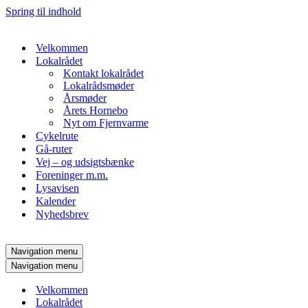
Spring til indhold
Velkommen
Lokalrådet
Kontakt lokalrådet
Lokalrådsmøder
Årsmøder
Årets Hornebo
Nyt om Fjernvarme
Cykelrute
Gå-ruter
Vej – og udsigtsbænke
Foreninger m.m.
Lysavisen
Kalender
Nyhedsbrev
Navigation menu
Navigation menu
Velkommen
Lokalrådet