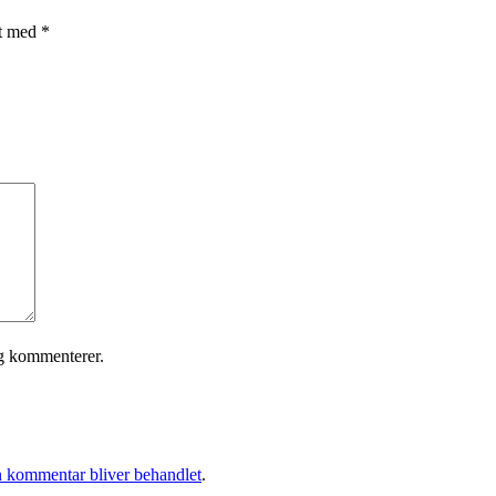
et med
*
eg kommenterer.
 kommentar bliver behandlet
.