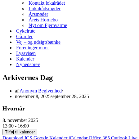
Kontakt lokalrådet
Lokalrådsmøder
Årsmøder
Årets Hornebo
Nyt om Fjernvarme
Cykelrute
Gå-ruter
Vej – og udsigtsbænke
Foreninger m.m.
Lysavisen
Kalender
Nyhedsbrev
Arkivernes Dag
af
Anonym Begivenhed
november 8, 2025
september 28, 2025
Hvornår
8. november 2025
13:00 - 16:00
Tilføj til kalender
Download ICS
Google Kalender
iCalendar
Office 365
Outlook Live