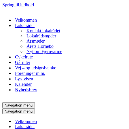
Spring til indhold
Velkommen
Lokalrådet
Kontakt lokalrådet
Lokalrådsmøder
Årsmøder
Årets Hornebo
Nyt om Fjernvarme
Cykelrute
Gå-ruter
Vej – og udsigtsbænke
Foreninger m.m.
Lysavisen
Kalender
Nyhedsbrev
Navigation menu
Navigation menu
Velkommen
Lokalrådet