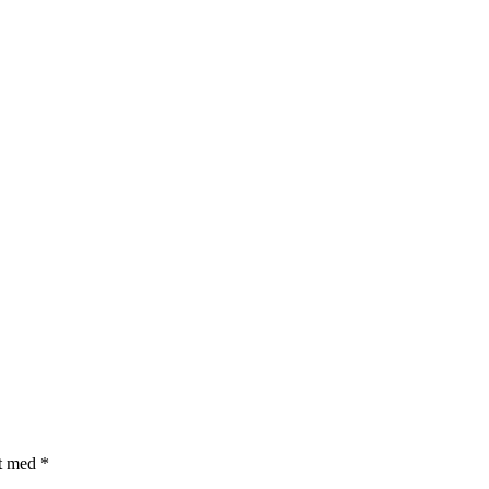
et med
*