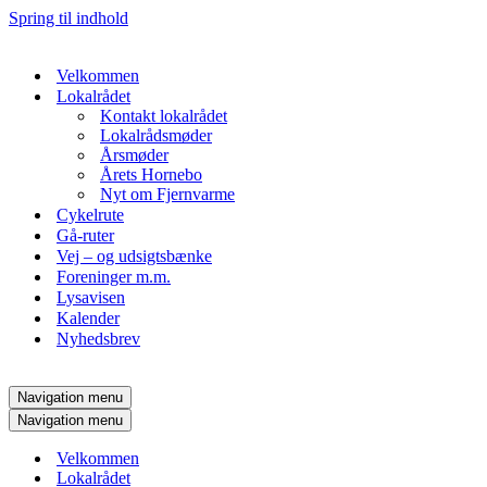
Spring til indhold
Velkommen
Lokalrådet
Kontakt lokalrådet
Lokalrådsmøder
Årsmøder
Årets Hornebo
Nyt om Fjernvarme
Cykelrute
Gå-ruter
Vej – og udsigtsbænke
Foreninger m.m.
Lysavisen
Kalender
Nyhedsbrev
Navigation menu
Navigation menu
Velkommen
Lokalrådet