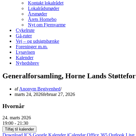
Kontakt lokalrådet
Lokalrådsmøder
Årsmøder
Årets Hornebo
Nyt om Fjernvarme
Cykelrute
Gå-ruter
Vej – og udsigtsbænke
Foreninger m.m.
Lysavisen
Kalender
Nyhedsbrev
Generalforsamling, Horne Lands Støttefor
af
Anonym Begivenhed
marts 24, 2026
februar 27, 2026
Hvornår
24. marts 2026
19:00 - 21:30
Tilføj til kalender
Download ICS
Google Kalender
iCalendar
Office 365
Outlook Live