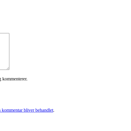
eg kommenterer.
 kommentar bliver behandlet
.