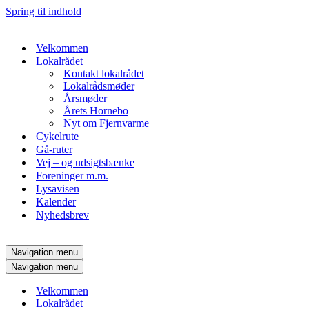
Spring til indhold
Velkommen
Lokalrådet
Kontakt lokalrådet
Lokalrådsmøder
Årsmøder
Årets Hornebo
Nyt om Fjernvarme
Cykelrute
Gå-ruter
Vej – og udsigtsbænke
Foreninger m.m.
Lysavisen
Kalender
Nyhedsbrev
Navigation menu
Navigation menu
Velkommen
Lokalrådet