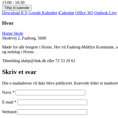
15:00 - 16:30
Tilføj til kalender
Download ICS
Google Kalender
iCalendar
Office 365
Outlook Live
Hvor
Horne Skole
Skolevej 2, Faaborg, 5600
Møde for alle borgere i Horne. Her vil Faaborg-Midtfyn Kommune, samt
og nedslag i Horne.
Tilmelding idabp@fmk.dk eller 72 53 29 61
Skriv et svar
Din e-mailadresse vil ikke blive publiceret.
Krævede felter er marker
Navn
*
E-mail
*
Websted