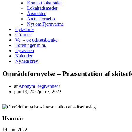
Kontakt lokalrådet
Lokalrådsmøder
Årsmøder
Årets Hornebo
Nyt om Fjernvarme
Cykelrute
Gå-ruter
Vej – og udsigtsbænke
Foreninger m.m.
Lysavisen
Kalender
Nyhedsbrev
Områdefornyelse – Præsentation af skitsef
af
Anonym Begivenhed
juni 19, 2022
juni 3, 2022
Hvornår
19. juni 2022