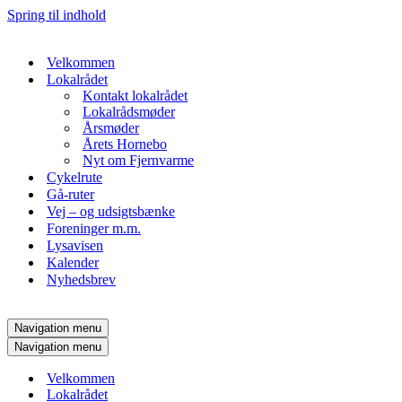
Spring til indhold
Velkommen
Lokalrådet
Kontakt lokalrådet
Lokalrådsmøder
Årsmøder
Årets Hornebo
Nyt om Fjernvarme
Cykelrute
Gå-ruter
Vej – og udsigtsbænke
Foreninger m.m.
Lysavisen
Kalender
Nyhedsbrev
Navigation menu
Navigation menu
Velkommen
Lokalrådet