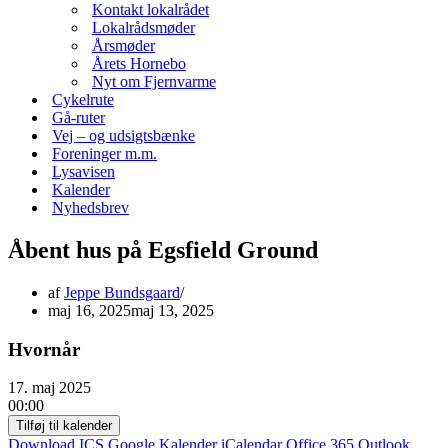
Kontakt lokalrådet
Lokalrådsmøder
Årsmøder
Årets Hornebo
Nyt om Fjernvarme
Cykelrute
Gå-ruter
Vej – og udsigtsbænke
Foreninger m.m.
Lysavisen
Kalender
Nyhedsbrev
Åbent hus på Egsfield Ground
af
Jeppe Bundsgaard
maj 16, 2025
maj 13, 2025
Hvornår
17. maj 2025
00:00
Tilføj til kalender
Download ICS
Google Kalender
iCalendar
Office 365
Outlook