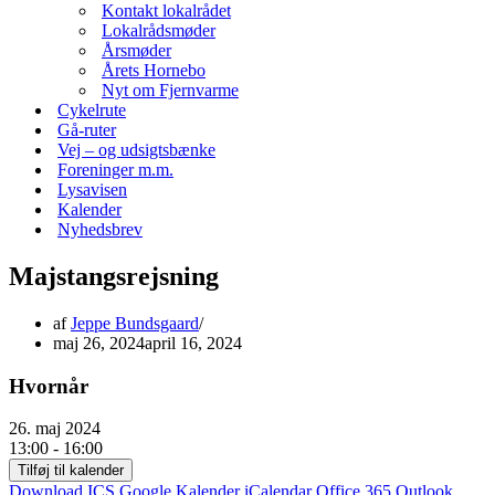
Kontakt lokalrådet
Lokalrådsmøder
Årsmøder
Årets Hornebo
Nyt om Fjernvarme
Cykelrute
Gå-ruter
Vej – og udsigtsbænke
Foreninger m.m.
Lysavisen
Kalender
Nyhedsbrev
Majstangsrejsning
af
Jeppe Bundsgaard
maj 26, 2024
april 16, 2024
Hvornår
26. maj 2024
13:00 - 16:00
Tilføj til kalender
Download ICS
Google Kalender
iCalendar
Office 365
Outlook