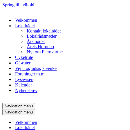
Spring til indhold
Velkommen
Lokalrådet
Kontakt lokalrådet
Lokalrådsmøder
Årsmøder
Årets Hornebo
Nyt om Fjernvarme
Cykelrute
Gå-ruter
Vej – og udsigtsbænke
Foreninger m.m.
Lysavisen
Kalender
Nyhedsbrev
Navigation menu
Navigation menu
Velkommen
Lokalrådet