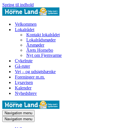
Spring til indhold
Velkommen
Lokalrådet
Kontakt lokalrådet
Lokalrådsmøder
Årsmøder
Årets Hornebo
Nyt om Fjernvarme
Cykelrute
Gå-ruter
Vej – og udsigtsbænke
Foreninger m.m.
Lysavisen
Kalender
Nyhedsbrev
Navigation menu
Navigation menu