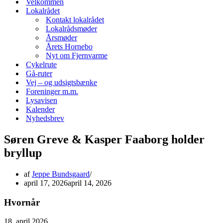
Velkommen
Lokalrådet
Kontakt lokalrådet
Lokalrådsmøder
Årsmøder
Årets Hornebo
Nyt om Fjernvarme
Cykelrute
Gå-ruter
Vej – og udsigtsbænke
Foreninger m.m.
Lysavisen
Kalender
Nyhedsbrev
Søren Greve & Kasper Faaborg holder
bryllup
af
Jeppe Bundsgaard
april 17, 2026
april 14, 2026
Hvornår
18. april 2026