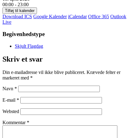
00:00 - 23:00
Tilføj til kalender
Download ICS
Google Kalender
iCalendar
Office 365
Outlook
Live
Begivenhedstype
Skjult Flagdag
Skriv et svar
Din e-mailadresse vil ikke blive publiceret.
Krævede felter er
markeret med
*
Navn
*
E-mail
*
Websted
Kommentar
*